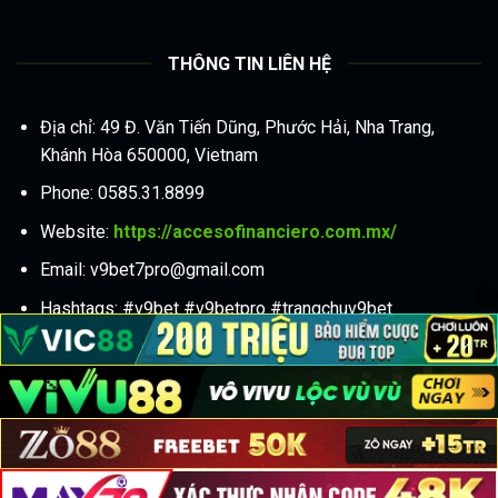
THÔNG TIN LIÊN HỆ
Địa chỉ: 49 Đ. Văn Tiến Dũng, Phước Hải, Nha Trang,
Khánh Hòa 650000, Vietnam
Phone: 0585.31.8899
Website:
https://accesofinanciero.com.mx/
Email:
v9bet7pro@gmail.com
Hashtags: #v9bet #v9betpro #trangchuv9bet
#dangkyv9bet #khuyenmaiv9bet #nhacaiv9bet
#linkvaov9bet
v9bet7.pro