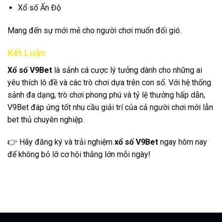
Xổ số Ấn Độ
Mang đến sự mới mẻ cho người chơi muốn đổi gió.
Kết Luận
Xổ số V9Bet
là sảnh cá cược lý tưởng dành cho những ai
yêu thích lô đề và các trò chơi dựa trên con số. Với hệ thống
sảnh đa dạng, trò chơi phong phú và tỷ lệ thưởng hấp dẫn,
V9Bet đáp ứng tốt nhu cầu giải trí của cả người chơi mới lẫn
bet thủ chuyên nghiệp.
👉 Hãy đăng ký và trải nghiệm
xổ số V9Bet
ngay hôm nay
để không bỏ lỡ cơ hội thắng lớn mỗi ngày!