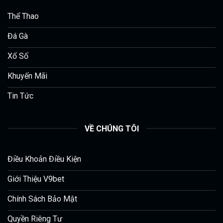
Thể Thao
Đá Gà
Xổ Số
Khuyến Mãi
Tin Tức
VỀ CHÚNG TÔI
Điều Khoản Điều Kiện
Giới Thiệu V9bet
Chính Sách Bảo Mật
Quyền Riêng Tư