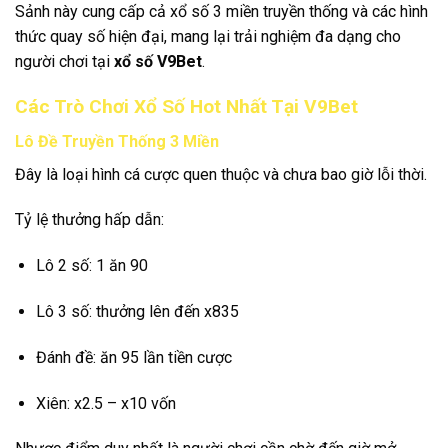
Sảnh này cung cấp cả xổ số 3 miền truyền thống và các hình
thức quay số hiện đại, mang lại trải nghiệm đa dạng cho
người chơi tại
xổ số V9Bet
.
Các Trò Chơi Xổ Số Hot Nhất Tại V9Bet
Lô Đề Truyền Thống 3 Miền
Đây là loại hình cá cược quen thuộc và chưa bao giờ lỗi thời.
Tỷ lệ thưởng hấp dẫn:
Lô 2 số: 1 ăn 90
Lô 3 số: thưởng lên đến x835
Đánh đề: ăn 95 lần tiền cược
Xiên: x2.5 – x10 vốn