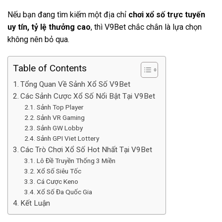
Nếu bạn đang tìm kiếm một địa chỉ
chơi xổ số trực tuyến
uy tín, tỷ lệ thưởng cao
, thì V9Bet chắc chắn là lựa chọn
không nên bỏ qua.
Table of Contents
Tổng Quan Về Sảnh Xổ Số V9Bet
Các Sảnh Cược Xổ Số Nổi Bật Tại V9Bet
Sảnh Top Player
Sảnh VR Gaming
Sảnh GW Lobby
Sảnh GPI Viet Lottery
Các Trò Chơi Xổ Số Hot Nhất Tại V9Bet
Lô Đề Truyền Thống 3 Miền
Xổ Số Siêu Tốc
Cá Cược Keno
Xổ Số Đa Quốc Gia
Kết Luận