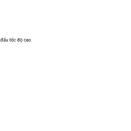
 đấu tốc độ cao.