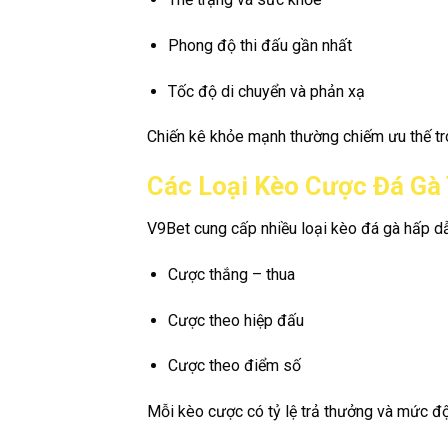
Phong độ thi đấu gần nhất
Tốc độ di chuyển và phản xạ
Chiến kê khỏe mạnh thường chiếm ưu thế tron
Các Loại Kèo Cược Đá Gà
V9Bet cung cấp nhiều loại kèo đá gà hấp d
Cược thắng – thua
Cược theo hiệp đấu
Cược theo điểm số
Mỗi kèo cược có tỷ lệ trả thưởng và mức độ 