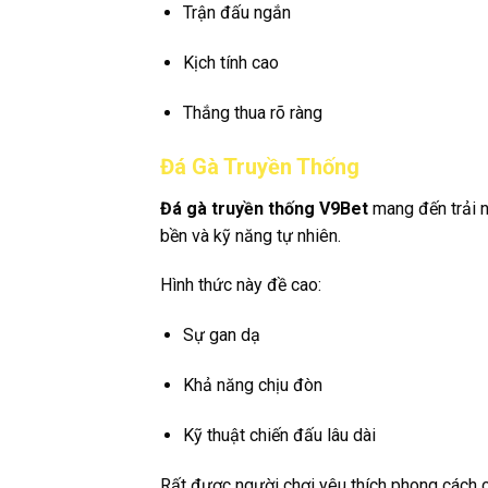
Trận đấu ngắn
Kịch tính cao
Thắng thua rõ ràng
Đá Gà Truyền Thống
Đá gà truyền thống V9Bet
mang đến trải n
bền và kỹ năng tự nhiên.
Hình thức này đề cao:
Sự gan dạ
Khả năng chịu đòn
Kỹ thuật chiến đấu lâu dài
Rất được người chơi yêu thích phong cách c