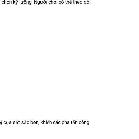
 chọn kỹ lưỡng. Người chơi có thể theo dõi
bị cựa sắt sắc bén, khiến các pha tấn công