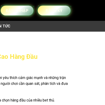
ĐĂNG NHẬP
ĐĂNG KÝ
N TỨC
Cao Hàng Đầu
i yêu thích cảm giác mạnh và những trận
i người chơi cần quan sát, phân tích và đưa
a chọn hàng đầu của nhiều bet thủ.