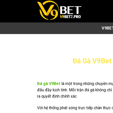
Bỏ
qua
nội
dung
V9BE
Đá Gà V9Bet
Đá gà V9Bet
là một trong những chuyên mụ
đấu đầy kịch tính. Mỗi trận đá gà không chỉ 
ra quyết định chính xác.
Với hệ thống phát sóng trực tiếp chân thực 