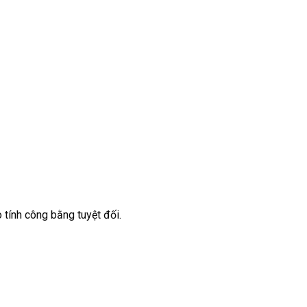
 tính công bằng tuyệt đối.