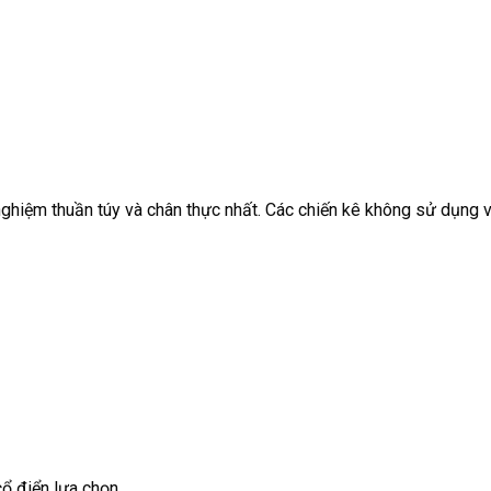
ghiệm thuần túy và chân thực nhất. Các chiến kê không sử dụng v
ổ điển lựa chọn.