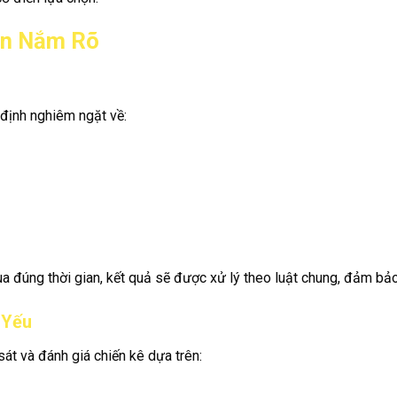
ần Nắm Rõ
 định nghiêm ngặt về:
a đúng thời gian, kết quả sẽ được xử lý theo luật chung, đảm bảo
 Yếu
át và đánh giá chiến kê dựa trên: