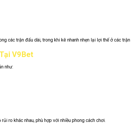
g các trận đấu dài, trong khi kê nhanh nhẹn lại lợi thế ở các trận
 Tại V9Bet
ẫn như:
rủi ro khác nhau, phù hợp với nhiều phong cách chơi.